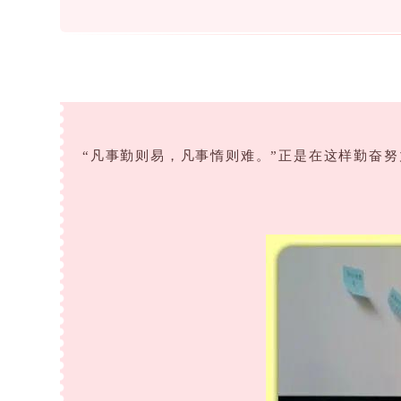
“凡事勤则易，凡事惰则难。”正是在这样勤奋