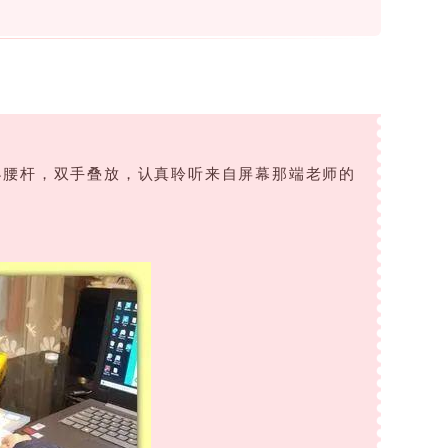
小腰杆，双手叠放，认真聆听来自屏幕那端老师的