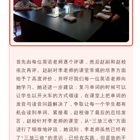
首先由每位英语老师逐个评课，然后赵副和赵校
依次再评。赵副对李老师的课堂常规的培养方面
给予了高度评价，并呼吁我们每一位英语老师向
她学习。她还进一步建议：复习单词的时候可以
让学生以开火车的方式领读，在课堂上把单词的
发音与读音问题解决了，争取让每一个学生都有
机会读到单词。紧接着，赵校做了最后的总结发
言，赵校针对李老师的课堂，从“三放三收”方面
进行了细致地评说，她说到，李老师虽然已经有
了“三放三收”的意识，已经在实践，但是放的不