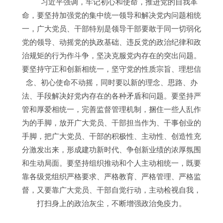
习近平强调，牢记初心和使命，推进党的自我革
命，要坚持加强党的集中统一领导和解决党内问题相统
一，广大党员、干部特别是领导干部要敢于同一切弱化
党的领导、动摇党的执政基础、违反党的政治纪律和政
治规矩的行为作斗争，坚决克服党内存在的突出问题。
要坚持守正和创新相统一，坚守党的性质宗旨、理想信
念、初心使命不动摇，同时要以新的理念、思路、办
法、手段解决好党内存在的各种矛盾和问题。要坚持严
管和厚爱相统一，完善监督管理机制，捆住一些人乱作
为的手脚，放开广大党员、干部担当作为、干事创业的
手脚，把广大党员、干部的积极性、主动性、创造性充
分激发出来，形成建功新时代、争创新业绩的浓厚氛围
和生动局面。要坚持组织推动和个人主动相统一，既要
靠各级党组织严格要求、严格教育、严格管理、严格监
督，又要靠广大党员、干部自觉行动，主动检视自我，
打扫身上的政治灰尘，不断增强政治免疫力。