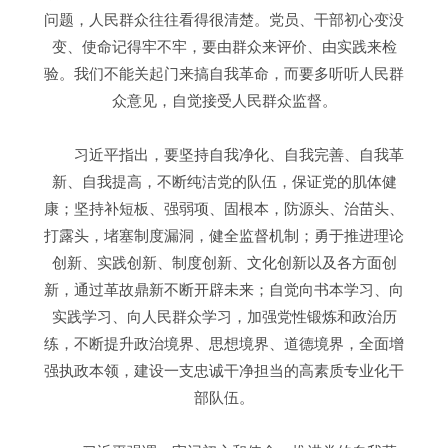
问题，人民群众往往看得很清楚。党员、干部初心变没
变、使命记得牢不牢，要由群众来评价、由实践来检
验。我们不能关起门来搞自我革命，而要多听听人民群
众意见，自觉接受人民群众监督。
习近平指出，要坚持自我净化、自我完善、自我革
新、自我提高，不断纯洁党的队伍，保证党的肌体健
康；坚持补短板、强弱项、固根本，防源头、治苗头、
打露头，堵塞制度漏洞，健全监督机制；勇于推进理论
创新、实践创新、制度创新、文化创新以及各方面创
新，通过革故鼎新不断开辟未来；自觉向书本学习、向
实践学习、向人民群众学习，加强党性锻炼和政治历
练，不断提升政治境界、思想境界、道德境界，全面增
强执政本领，建设一支忠诚干净担当的高素质专业化干
部队伍。