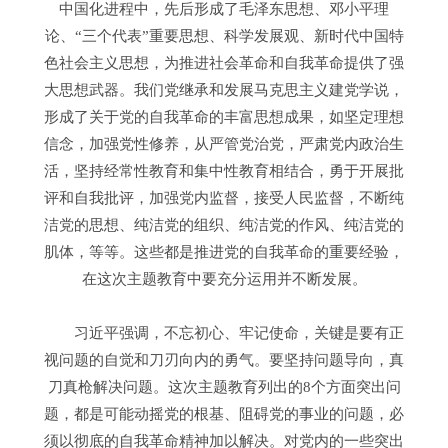
中国化进程中，先后形成了毛泽东思想、邓小平理
论、“三个代表”重要思想、科学发展观、新时代中国特
色社会主义思想，为推进社会革命和自我革命提供了强
大思想武器。我们党继承和发展马克思主义建党学说，
形成了关于党的自我革命的丰富思想成果，如坚定理想
信念，加强党性修养，从严管党治党，严肃党内政治生
活，坚持经常性教育和集中性教育相结合，勇于开展批
评和自我批评，加强党内监督，接受人民监督，不断纯
洁党的思想、纯洁党的组织、纯洁党的作风、纯洁党的
肌体，等等。这些都是推进党的自我革命的重要经验，
在这次主题教育中要充分运用并不断发展。
习近平强调，不忘初心、牢记使命，关键是要有正
视问题的自觉和刀刃向内的勇气。要坚持问题导向，真
刀真枪解决问题。这次主题教育列出的8个方面突出问
题，都是可能动摇党的根基、阻碍党的事业的问题，必
须以彻底的自我革命精神加以解决。对党内的一些突出