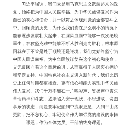
习近平强调，我们党是用马克思主义武装起来的政
党，始终把为中国人民谋幸福、为中华民族谋复兴作为
自己的初心和使命，并一以贯之体现到党的全部奋斗之
中。回顾党的历史，为什么我们党在那么弱小的情况下
能够逐步发展壮大起来，在腥风血雨中能够一次次绝境
重生，在攻坚克难中能够不断从胜利走向胜利，根本原
因就在于不管是处于顺境还是逆境，我们党始终坚守为
中国人民谋幸福、为中华民族谋复兴这个初心和使命，
义无反顾向着这个目标前进，从而赢得了人民衷心拥护
和坚定支持。中国特色社会主义进入新时代，我们比历
史上任何时期都更接近、更有信心和能力实现中华民族
伟大复兴。我们千万不能在一片喝彩声、赞扬声中丧失
革命精神和斗志，逐渐陷入安于现状、不思进取、贪图
享乐的状态，而是要牢记船到中流浪更急、人到半山路
更陡，把不忘初心、牢记使命作为加强党的建设的永恒
课题，作为全体党员、干部的终身课题。