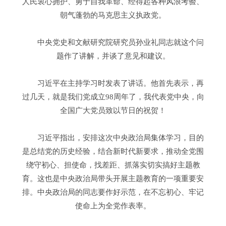
人民衷心拥护、勇于自我革命、经得起各种风浪考验、
朝气蓬勃的马克思主义执政党。
中央党史和文献研究院研究员孙业礼同志就这个问
题作了讲解，并谈了意见和建议。
习近平在主持学习时发表了讲话。他首先表示，再
过几天，就是我们党成立98周年了，我代表党中央，向
全国广大党员致以节日的祝贺！
习近平指出，安排这次中央政治局集体学习，目的
是总结党的历史经验，结合新时代新要求，推动全党围
绕守初心、担使命，找差距、抓落实切实搞好主题教
育。这也是中央政治局带头开展主题教育的一项重要安
排。中央政治局的同志要作好示范，在不忘初心、牢记
使命上为全党作表率。