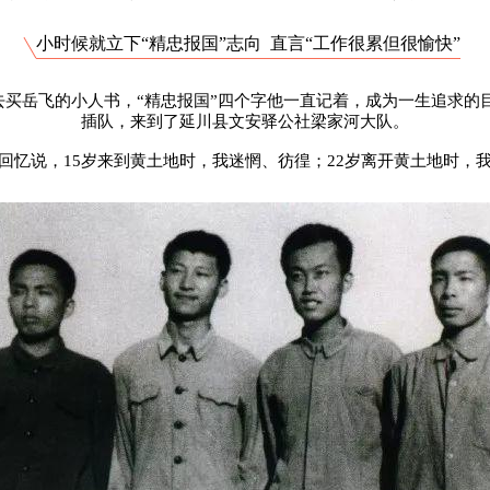
小时候就立下“精忠报国”志向 直言“工作很累但很愉快”
买岳飞的小人书，“精忠报国”四个字他一直记着，成为一生追求的目
插队，来到了延川县文安驿公社梁家河大队。
回忆说，15岁来到黄土地时，我迷惘、彷徨；22岁离开黄土地时，