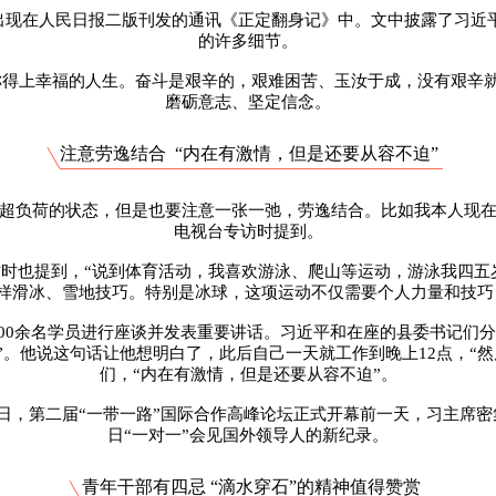
第一次出现在人民日报二版刊发的通讯《正定翻身记》中。文中披露了习
的许多细节。
才称得上幸福的人生。奋斗是艰辛的，艰难困苦、玉汝于成，没有艰辛
磨砺意志、坚定信念。
注意劳逸结合 “内在有激情，但是还要从容不迫”
种超负荷的状态，但是也要注意一张一弛，劳逸结合。比如我本人现在
电视台专访时提到。
专访时也提到，“说到体育活动，我喜欢游泳、爬山等运动，游泳我四
样滑冰、雪地技巧。特别是冰球，这项运动不仅需要个人力量和技巧
班200余名学员进行座谈并发表重要讲话。习近平和在座的县委书记们
。他说这句话让他想明白了，此后自己一天就工作到晚上12点，“
们，“内在有激情，但是还要从容不迫”。
5日，第二届“一带一路”国际合作高峰论坛正式开幕前一天，习主席密
日“一对一”会见国外领导人的新纪录。
青年干部有四忌 “滴水穿石”的精神值得赞赏