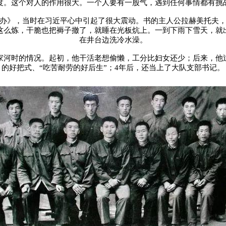
度。这个对人的作用很大。一个人要有一股气，遇到任何事情都有挑
办》，当时在习近平心中引起了很大震动。书的主人公拉赫美托夫
这么炼，干脆也把褥子撤了，就睡在光板炕上。一到下雨下雪天，就
在井台边洗冷水澡。
家河时的情况。起初，他干活老想偷懒，工分比妇女还少；后来，他
的好把式、“吃苦耐劳的好后生”；4年后，还当上了大队支部书记。