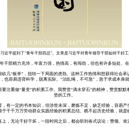
习近平提到了“青年干部四忌”。文章是习近平对青年领导干部如何干好
年干部精力充沛，年富力强，热情高，有闯劲，但也有许多短处。
狠砍几“板斧”，扭转一下局面的虎劲。这种工作热情和想获得社会承
，也容易违背科学，脱离实际。“治乱绳，不可急”，急于求成本身
而要注重做“量变”的积累工作。我赞赏“滴水穿石”的精神，赞赏默
垫的工作。
育，有一定的书本知识，但涉世未深，磨炼不足，缺乏经验，容易产生
源于千千万万劳动群众实践经验的积累总结。瞧不起历史经验，就是
任上，无论干好干坏，一段时间之后，都会听到各式议论：赞颂、肯