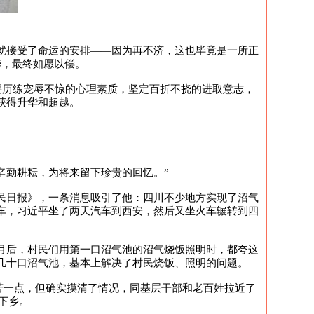
也就接受了命运的安排——因为再不济，这也毕竟是一所正
华，最终如愿以偿。
。要历练宠辱不惊的心理素质，坚定百折不挠的进取意志，
获得升华和超越。
辛勤耕耘，为将来留下珍贵的回忆。”
人民日报》，一条消息吸引了他：四川不少地方实现了沼气
车，习近平坐了两天汽车到西安，然后又坐火车辗转到四
月后，村民们用第一口沼气池的沼气烧饭照明时，都夸这
了几十口沼气池，基本上解决了村民烧饭、照明的问题。
苦一点，但确实摸清了情况，同基层干部和老百姓拉近了
下乡。