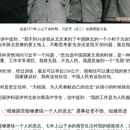
这是1973年上山下乡时期，习近平（左二）在陕西延川县。
上的演讲中提到，“我不到16岁就从北京来到了中国陕北的一个小村子当
当年陕北贫瘠的黄土地上，不断思考着'生存还是毁灭'的问题，最后
长菲科突然询问习近平一个问题，“您当选中国国家主席的时候，是一
重、工作非常艰巨。我将无我，不负人民。我愿意做到一个“无我”
的杠铃，经过训练，最后可以举起250公斤。我相信可以通过我的努
国家建设好。我有这份自信，中国人民有这份自信。
何是坚定信仰。“为祖国、为人民奉献自己的信念”从很小的时候就
信美国伊利诺伊州北奈尔斯高中学生，信中提到，“我的工作是为人民服
“艰难困苦能够磨练一个人的意志” 遇事处变不惊、知难而进
能够磨练一个人的意志。七年上山下乡的艰苦生活对我的锻炼很大，