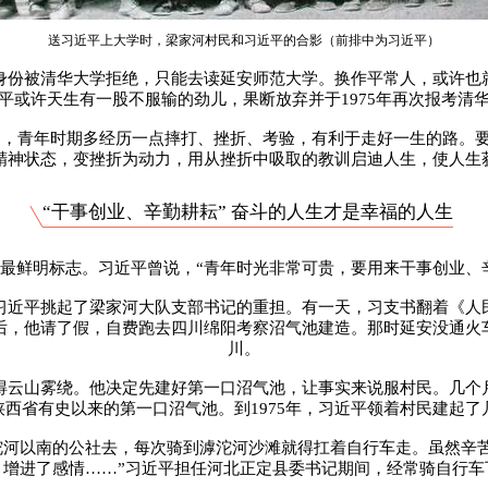
送习近平上大学时，梁家河村民和习近平的合影（前排中为习近平）
弟”身份被清华大学拒绝，只能去读延安师范大学。换作平常人，或许
平或许天生有一股不服输的劲儿，果断放弃并于1975年再次报考清
讲到，青年时期多经历一点摔打、挫折、考验，有利于走好一生的路
精神状态，变挫折为动力，用从挫折中吸取的教训启迪人生，使人生
“干事创业、辛勤耕耘” 奋斗的人生才是幸福的人生
最鲜明标志。习近平曾说，“青年时光非常可贵，要用来干事创业、
的习近平挑起了梁家河大队支部书记的重担。有一天，习支书翻着《
后，他请了假，自费跑去四川绵阳考察沼气池建造。那时延安没通火
川。
得云山雾绕。他决定先建好第一口沼气池，让事实来说服村民。几个
陕西省有史以来的第一口沼气池。到1975年，习近平领着村民建起
沱河以南的公社去，每次骑到滹沱河沙滩就得扛着自行车走。虽然辛
、增进了感情……”习近平担任河北正定县委书记期间，经常骑自行车