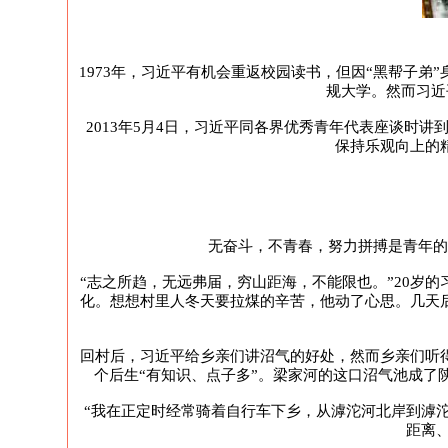
1973年，习近平有机会重返校园读书，但因“黑帮子
规大学。然而习近
2013年5月4日，习近平同各界优秀青年代表座谈时
保持乐观向上的
无奋斗，不青春，努力拼搏是青年的
“志之所趋，无远弗届，穷山距海，不能限也。”20岁
化。想想村里人冬天要拉煤的辛苦，他动了心思。几天
回村后，习近平给乡亲们讲沼气的好处，然而乡亲们听
个后生“有知识、点子多”。梁家河的这口沼气池成了
“我在正定时经常骑着自行车下乡，从滹沱河北岸到滹
距离