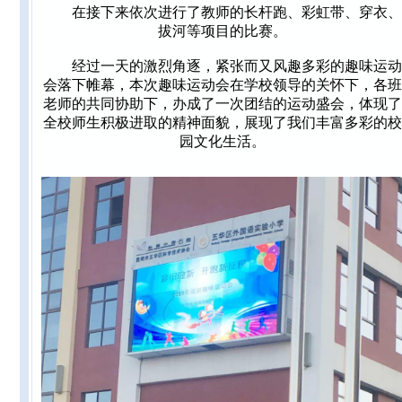
在接下来依次进行了教师的长杆跑、彩虹带、穿衣、
拔河等项目的比赛。
经过一天的激烈角逐，紧张而又风趣多彩的趣味运动
会落下帷幕，本次趣味运动会在学校领导的关怀下，各班
老师的共同协助下，办成了一次团结的运动盛会，体现了
全校师生积极进取的精神面貌，展现了我们丰富多彩的校
园文化生活。