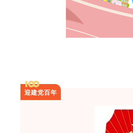
迎建党百年