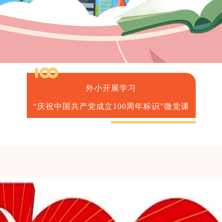
外小开展学习
“庆祝中国共产党成立100周年标识”微党课