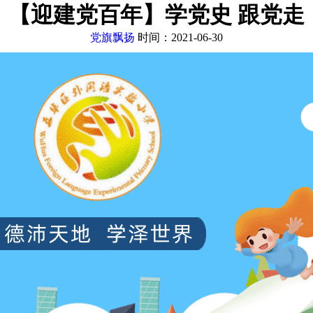
【迎建党百年】学党史 跟党走
党旗飘扬
时间：2021-06-30