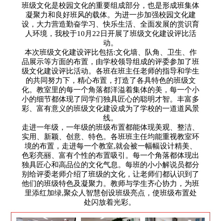
班级文化是校园文化的重要组成部分，也是形成班集体
凝聚力和良好班风的载体。为进一步加强校园文化建
设，大力营造勤奋学习、快乐生活、全面发展的赏识育
人环境，我校于10月22日开展了班级文化建设评比活
动。
本次班级文化建设评比包括:文化墙、队角、卫生、作
品展示等方面的布置，由学校领导组成的评委参加了班
级文化建设评比活动。各班在班主任老师的指导和学生
的共同努力下，精心布置，打造了各具特色的班级文
化。教室里的每一个角落都洋溢着集体的美，每一个小
小的细节都体现了同学们独具匠心的聪明才智。丰富多
彩、富有意义的班级文化建设成为了学校的一道道风景
线。
走进一年级，一年级的班级布置都能体现美观、整洁、
实用、新颖、创意、特色。各班班主任均能重视教室环
境的布置，走进每一个教室,就会被一幅幅设计精美、
色彩亮丽、富有个性的布置吸引。每一个角落都体现出
独具匠心和高品位的文化气息。每班的小小解说员都分
别给评委老师介绍了班级的文化，让老师们都认识到了
他们的班级特色及凝聚力。教师与学生齐心协力，为班
里添红加绿,聚众人智慧创设班级亮点，使班级布置处
处闪放着光彩。