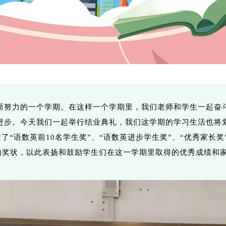
而努力的一个学期。在这样一个学期里，我们老师和学生一起奋
进步。今天我们一起举行结业典礼，我们这学期的学习生活也将
“语数英前10名学生奖”、“语数英进步学生奖”、“优秀家长奖
的奖状，以此表扬和鼓励学生们在这一学期里取得的优秀成绩和