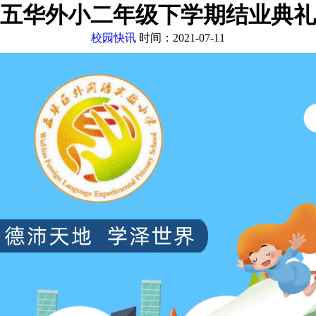
五华外小二年级下学期结业典礼
校园快讯
时间：2021-07-11