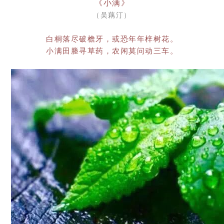
《小满》
（吴藕汀）
白桐落尽破檐牙，或恐年年梓树花。
小满田塍寻草药，农闲莫问动三车。