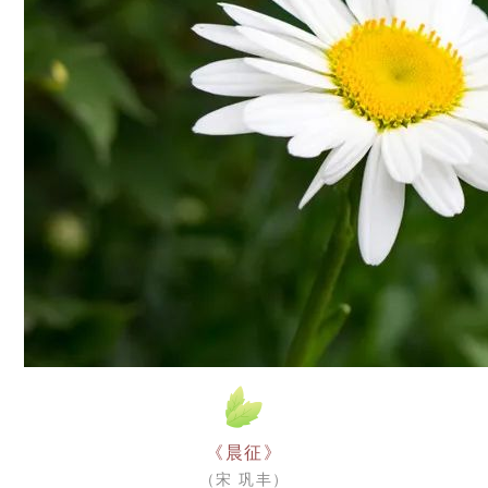
《晨征》
（宋 巩丰）