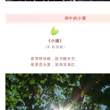
诗中的小满
《小满》
（宋 欧阳修）
夜莺啼绿柳，皓月醒长空。
最爱垄头麦，迎风笑落红。