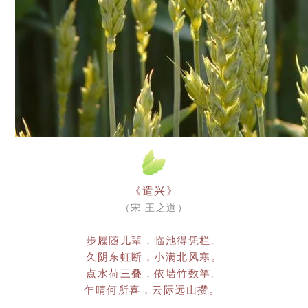
《遣兴》
（宋 王之道）
步屧随儿辈，临池得凭栏。
久阴东虹断，小满北风寒。
点水荷三叠，依墙竹数竿。
乍晴何所喜，云际远山攒。