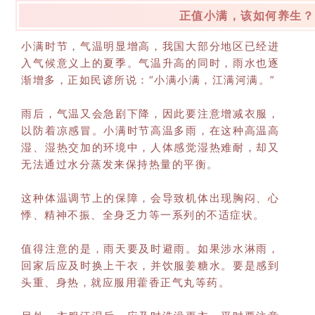
正值小满，该如何养生？
小满时节，气温明显增高，我国大部分地区已经进
入气候意义上的夏季。气温升高的同时，雨水也逐
渐增多，正如民谚所说：“小满小满，江满河满。”
雨后，气温又会急剧下降，因此要注意增减衣服，
以防着凉感冒。小满时节高温多雨，在这种高温高
湿、湿热交加的环境中，人体感觉湿热难耐，却又
无法通过水分蒸发来保持热量的平衡。
这种体温调节上的保障，会导致机体出现胸闷、心
悸、精神不振、全身乏力等一系列的不适症状。
值得注意的是，雨天要及时避雨。如果涉水淋雨，
回家后应及时换上干衣，并饮服姜糖水。要是感到
头重、身热，就应服用藿香正气丸等药。