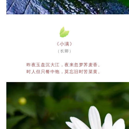
《小满》
（长卿）
昨夜玉盘沉大江，夜来忽梦荠麦香。
时人但只餐中饱，莫忘旧时苦菜黄。