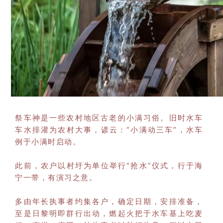
祭车神是一些农村地区古老的小满习俗。旧时水车
车水排灌为农村大事，谚云：“小满动三车”，水车
例于小满时启动。
此前，农户以村圩为单位举行“抢水”仪式，行于海
宁一带，有演习之意。
多由年长执事者约集各户，确定日期，安排准备，
至是日黎明即群行出动，燃起火把于水车基上吃麦