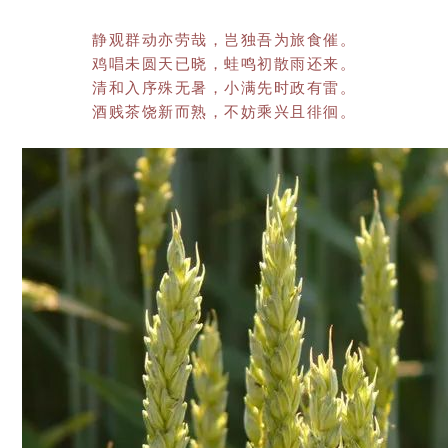
静观群动亦劳哉，岂独吾为旅食催。
鸡唱未圆天已晓，蛙鸣初散雨还来。
清和入序殊无暑，小满先时政有雷。
酒贱茶饶新而熟，不妨乘兴且徘徊。