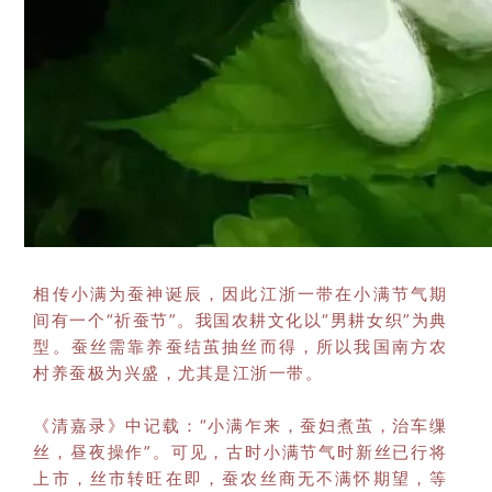
相传小满为蚕神诞辰，因此江浙一带在小满节气期
间有一个“祈蚕节”。我国农耕文化以“男耕女织”为典
型。蚕丝需靠养蚕结茧抽丝而得，所以我国南方农
村养蚕极为兴盛，尤其是江浙一带。
《清嘉录》中记载：“小满乍来，蚕妇煮茧，治车缫
丝，昼夜操作”。可见，古时小满节气时新丝已行将
上市，丝市转旺在即，蚕农丝商无不满怀期望，等