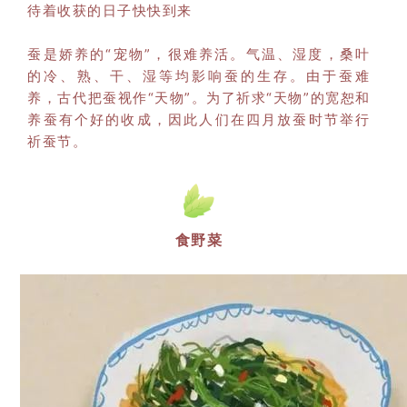
待着收获的日子快快到来
蚕是娇养的“宠物”，很难养活。气温、湿度，桑叶
的冷、熟、干、湿等均影响蚕的生存。由于蚕难
养，古代把蚕视作“天物”。为了祈求“天物”的宽恕和
养蚕有个好的收成，因此人们在四月放蚕时节举行
祈蚕节。
食野菜