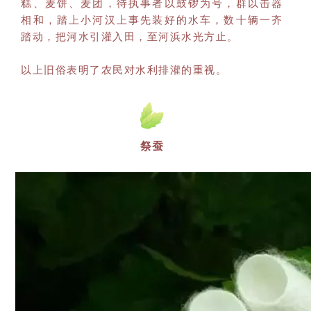
糕、麦饼、麦团，待执事者以鼓锣为号，群以击器
相和，踏上小河汉上事先装好的水车，数十辆一齐
踏动，把河水引灌入田，至河浜水光方止。
以上旧俗表明了农民对水利排灌的重视。
祭蚕