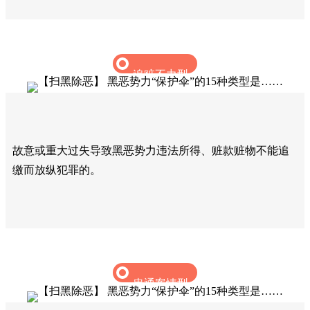
追赃不力型
故意或重大过失导致黑恶势力违法所得、赃款赃物不能追
缴而放纵犯罪的。‍
串通案情型