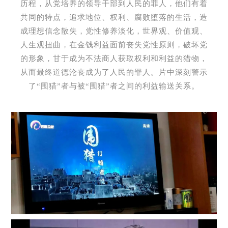
历程，从党培养的领导干部到人民的罪人，他们有着
共同的特点，追求地位、权利、腐败堕落的生活，造
成理想信念散失，党性修养淡化，世界观、价值观、
人生观扭曲，在金钱利益面前丧失党性原则，破坏党
的形象，甘于成为不法商人获取权利和利益的猎物，
从而最终道德沦丧成为了人民的罪人。片中深刻警示
了“围猎”者与被“围猎”者之间的利益输送关系。