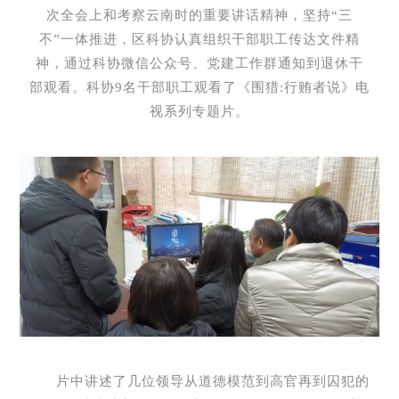
次全会上和考察云南时的重要讲话精神，坚持“三
不”一体推进，区科协认真组织干部职工传达文件精
神，通过科协微信公众号、党建工作群通知到退休干
部观看。科协9名干部职工观看了《围猎:行贿者说》电
视系列专题片。
片中讲述了几位领导从道德模范到高官再到囚犯的