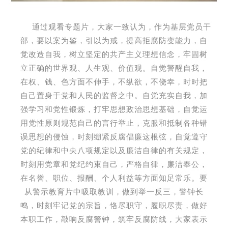
通过观看专题片，大家一致认为，作为基层党员干
部，要以案为鉴，引以为戒，提高拒腐防变能力，自
觉改造自我，树立坚定的共产主义理想信念，牢固树
立正确的世界观、人生观、价值观。自觉警醒自我，
在权、钱、色方面不伸手，不纵欲，不侥幸，时时把
自己置身于党和人民的监督之中。自觉充实自我，加
强学习和党性锻炼，打牢思想政治思想基础，自觉运
用党性原则规范自己的言行举止，克服和抵制各种错
误思想的侵蚀，时刻绷紧反腐倡廉这根弦，自觉遵守
党的纪律和中央八项规定以及廉洁自律的有关规定，
时刻用党章和党纪约束自己，严格自律，廉洁奉公，
在名誉、职位、报酬、个人利益等方面知足常乐。要
从警示教育片中吸取教训，做到举一反三，警钟长
鸣，时刻牢记党的宗旨，恪尽职守，履职尽责，做好
本职工作，敲响反腐警钟，筑牢反腐防线，大家表示