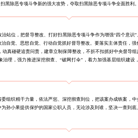
起扫黑除恶专项斗争新的强大攻势，夺取扫黑除恶专项斗争全面胜利
治站位，把督导整改、打好扫黑除恶专项斗争作为增强“四个意识”、
政治自觉、思想自觉、行动自觉抓好督导整改。要落实主体责任，强
 ，动真碰硬追责问责，建章立制保障整改，不折不扣抓好中央督导组
象治理，强力推进深挖彻查、“破网打伞”，着力加强基层组织建设
省委组织精干力量，依法严惩、深挖彻查到位，把该案办成铁案，中央
中为孙小果提供保护的国家公职人员，无论涉及到谁，坚决一查到底