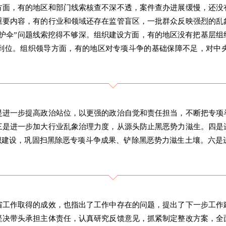
方面，有的地区和部门线索核查不深不透，案件查办进展缓慢，还没
重要内容，有的行业和领域还存在监管盲区，一批群众反映强烈的乱
保护伞”问题线索挖得不够深。组织建设方面，有的地区没有把基层组
到位。组织领导方面，有的地区对专项斗争的基础保障不足，对中
是进一步提高政治站位，以更强的政治自觉和责任担当，不断把专项
三是进一步加大行业乱象治理力度，从源头防止黑恶势力滋生。四是
层组织建设，巩固扫黑除恶专项斗争成果、铲除黑恶势力滋生土壤。六
省工作取得的成效，也指出了工作中存在的问题，提出了下一步工作
坚决带头承担主体责任，认真研究反馈意见，抓紧制定整改方案，全