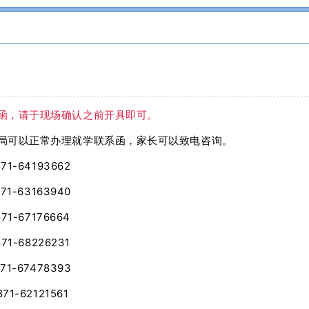
函，请于现场确认之前开具即可。
局可以正常办理就学联系函，家长可以致电咨询。
1-64193662
1-63163940
1-67176664
1-68226231
1-67478393
1-62121561