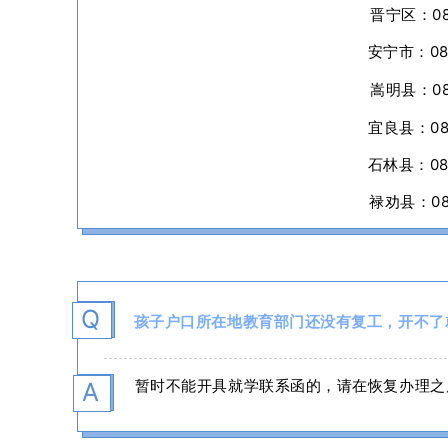
晋宁区：087
安宁市：087
嵩明县：087
宜良县：087
石林县：087
禄劝县：087
Q
孩子户口所在地教育部门还没有复工，开不了
，
暂时不能开具就学联系函的，请在恢复办理之
A