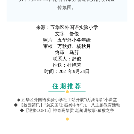
传氛围。
来源：五华区外国语实验小学
文字：舒俊
照片：五华外小各年级
审核：万秋妤、杨秋月
终审：马芬
联系人：舒俊
推送：杜艳芳
时间：2021年9月24日
往期推荐
◆
五华区外国语实验小学社工站开展“认识情绪”小课堂
◆
【校园简讯】“勿忘国耻 振兴中华”九一八主题教育活动
◆
【迎接COP15】神奇高黎贡 老蔺讲故事·猿猴之争