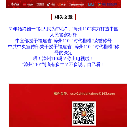
相关文章
31年始终如一“以人民为中心”，“漳州110”实力打造中国
人民警察标杆
中宣部授予福建省“漳州110”“时代楷模”荣誉称号
中共中央宣传部关于授予福建省 “漳州110”“时代楷模”称
号的决定
喂！漳州110吗？你上电视啦！
“漳州110”到底有多牛？不多说，自己看！