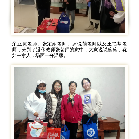
朵亚琼老师、张定娟老师、罗悦萌老师以及王艳苓老
师，来到了退休教师张老师的家中，大家说说笑笑，犹
如一家人，场面十分温馨。