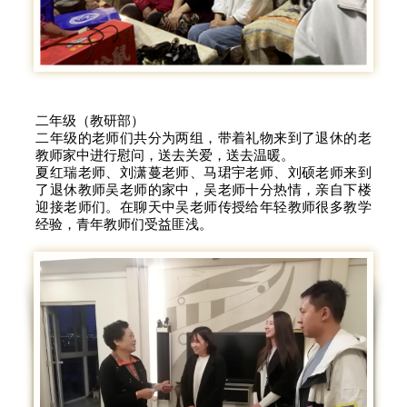
二年级（教研部）
二年级的老师们共分为两组，带着礼物来到了退休的老
教师家中进行慰问，送去关爱，送去温暖。
夏红瑞老师、刘潇蔓老师、马珺宇老师、刘硕老师来到
了退休教师吴老师的家中，吴老师十分热情，亲自下楼
迎接老师们。在聊天中吴老师传授给年轻教师很多教学
经验，青年教师们受益匪浅。