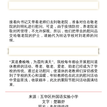
接着向书记又带着老师们去到敬老院，准备对住在敬老
院的刘明礼进行慰问。可是，由于疫情防控，养老院采
取封闭管理，不允许探视。所以，他们把带去的慰问品
交给敬老院的护士，请她代为转达学校对刘老师的问
候。
“莫道桑榆晚，为霞尚满天”。我校每年都会开展慰问退
休教师的活动。尊老、敬老、爱老、助老已经成为了学
校的传统。通过走访慰问，使退休的老教师们深切感受
到了学校的关心和温暖，年轻教师也在此次的慰问活动
中受益匪浅，收获颇丰，此次的重阳节慰问活动圆满结
束。
来源：五华区外国语实验小学
文字：楚颖舒
照片：各年级提供