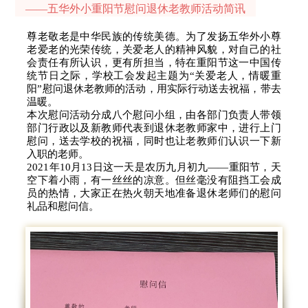
——五华外小重阳节慰问退休老教师活动简讯
尊老敬老是中华民族的传统美德。为了发扬五华外小尊
老爱老的光荣传统，关爱老人的精神风貌，对自己的社
会责任有所认识，更有所担当，特在重阳节这一中国传
统节日之际，学校工会发起主题为“关爱老人，情暖重
阳”慰问退休老教师的活动，用实际行动送去祝福，带去
温暖。
本次慰问活动分成八个慰问小组，由各部门负责人带领
部门行政以及新教师代表到退休老教师家中，进行上门
慰问，送去学校的祝福，同时也让老教师们认识一下新
入职的老师。
2021年10月13日这一天是农历九月初九——重阳节，天
空下着小雨，有一丝丝的凉意。但丝毫没有阻挡工会成
员的热情，大家正在热火朝天地准备退休老师们的慰问
礼品和慰问信。