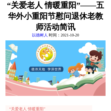
“关爱老人 情暖重阳”——五
华外小重阳节慰问退休老教
师活动简讯
以德树人
时间：2021-10-20
“关爱老人 情暖重阳”