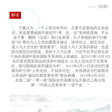
——《论语》
解读
子夏认为，一个人有没有学问，主要不是看他的文化知
识，而是要看他能不能信守“孝、忠、信”等传统道德。不止
是子夏，翻阅《论语》我们会发现，孔子和他的弟子们都
把“信”看作为人立世的重要关键点，讲求信义，相互信任，
是人与人交往的“底线要求”。信是人与人关系的基础，也是
国与国交往的前提。党的十八大以来，习近平总书记曾在多
个场合强调中国在国际关系准则上讲诚信。如2013年10月3日
在印度尼西亚国会的演讲中就提出“人与人交往在于言而有
信，国与国相处讲究诚信为本”。2015年4月21日在访问巴基
斯坦时引用“人而无信，不知其可也”，并强调这与巴基斯坦
人所说的“诚信比财富更有用”契合相通 。2019年4月26日，
在第二届“一带一路”国际合作高峰论坛开幕式上再次强
调：“中国人历来讲求‘一诺千金’。”