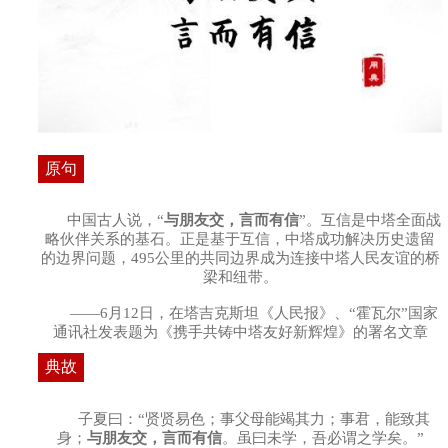
原句
中国古人说，“
与朋友交，言而有信
”。互信是中塔全面战
略伙伴关系的基石。正是基于互信，中塔成功解决历史遗留
的边界问题，495公里的共同边界成为连接中塔人民友谊的桥
梁和纽带。
——6月12日，在塔吉克斯坦《人民报》、“霍瓦尔”国家
通讯社发表题为《携手共铸中塔友好新辉煌》的署名文章
典故
子夏曰：“贤贤易色；事父母能竭其力；事君，能致其
身；
与朋友交，言而有信
。虽曰未学，吾必谓之学矣。”