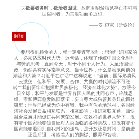
夫
欲粟者务时，欲治者因世
。故商君昭然独见存亡不可与
世俗同者，为其沮功而多近也。
——汉·桓宽《盐铁论》
解读
要想得到粮食的人，就一定要遵守农时；想治理好国家的
人，必须适应时代大势。这句话，体现了传统中国文化对时
与势的思考，直到今天，对于小到个人行为、大至治国理
政，仍然具有实际指导意义。当今世界，什么是滚滚向前的
潮流和大势？习近平在讲话中这样说道：“当前，国际形势风
云激荡，但和平、发展、合作、共赢的时代潮流不可逆
转”“我们要牢牢把握世界多极化、经济全球化大势”。放眼今
日全球，和平与发展是世界各国人民的共同心声，冷战思
维、零和博弈愈发陈旧落伍，妄自尊大或独善其身只能四处
碰壁；世界已经成为你中有我、我中有你的地球村，各国经
济社会发展日益相互联系、相互影响，推进互联互通、加快
融合发展才能促进共同繁荣发展。在这样的世界大势下，没
有哪个国家能够独自应对人类面临的各种挑战，也没有哪个
国家能够退回到自我封闭的孤岛，是开放还是封闭，是前进
还是后退，考验着人们的胸襟、眼界和智慧。