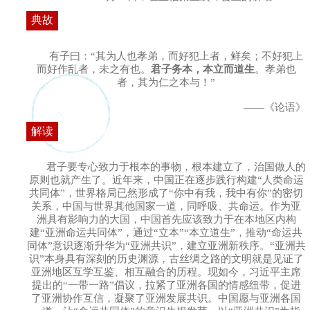
典故
有子曰：“其为人也孝弟，而好犯上者，鲜矣；不好犯上
而好作乱者，未之有也。
君子务本，本立而道生
。孝弟也
者，其为仁之本与！”
——《论语》
解读
君子要专心致力于根本的事物，根本建立了，治国做人的
原则也就产生了。近年来，中国正在逐步践行构建“人类命运
共同体”，世界格局已然形成了“你中有我，我中有你”的密切
关系，中国与世界其他国家一道，同呼吸、共命运。作为亚
洲具有影响力的大国，中国首先应该致力于在本地区内构
建“亚洲命运共同体”，通过“立本”“本立道生”，推动“命运共
同体”意识逐渐升华为“亚洲共识”，建立亚洲新秩序。“亚洲共
识”本身具有深刻的历史渊源，古丝绸之路的文明就是见证了
亚洲地区互学互鉴、相互融合的历程。现如今，习近平主席
提出的“一带一路”倡议，拉紧了亚洲各国的情感纽带，促进
了亚洲协作互信，凝聚了亚洲发展共识。中国愿与亚洲各国