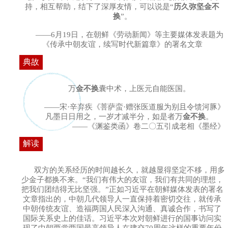
持，相互帮助，结下了深厚友情，可以说是“
历久弥坚金不
换
”。
——6月19日，在朝鲜《劳动新闻》等主要媒体发表题为
《传承中朝友谊，续写时代新篇章》的署名文章
典故
万
金不换
囊中术，上医元自能医国。
——宋·辛弃疾《菩萨蛮·赠张医道服为别且令馈河豚》
凡墨日日用之，一岁才减半分，如是者万
金不换
。
——《渊鉴类函》卷二〇五引成老相《墨经》
解读
双方的关系经历的时间越长久，就越显得坚定不移，用多
少金子都换不来。“我们有伟大的友谊，我们有共同的理想，
把我们团结得无比坚强。”正如习近平在朝鲜媒体发表的署名
文章指出的，中朝几代领导人一直保持着密切交往，就传承
中朝传统友谊、造福两国人民深入沟通、真诚合作，书写了
国际关系史上的佳话。习近平本次对朝鲜进行的国事访问实
现了中朝两党两国最高领导人在建交70周年这样的重要年份