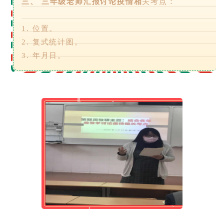
三、 三年级老师汇报讨论疫情相
关考点：
1. 位置。
2. 复式统计图。
3. 年月日。