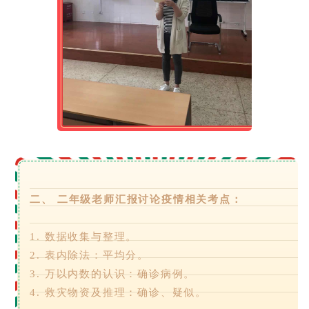
二、 二年级老师汇报讨论疫情相关考点：
1. 数据收集与整理。
2. 表内除法：平均分。
3. 万以内数的认识：确诊病例。
4. 救灾物资及推理：确诊、疑似。