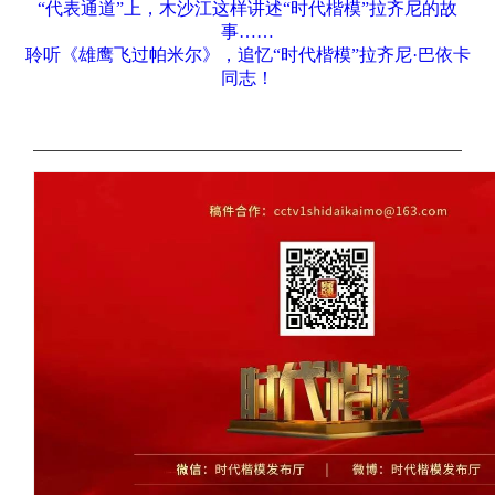
“代表通道”上，木沙江这样讲述“时代楷模”拉齐尼的故
事……
聆听《雄鹰飞过帕米尔》，追忆“时代楷模”拉齐尼·巴依卡
同志！