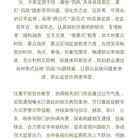
法，丰富监督手段，聚焦“四风”具体表现形态，紧
盯“四风”隐形变异问题，强化常态化、近距离、可视化
的日常监督，采用“蹲点式”“面见式”的直接监督，使监
督常在、形成常态。认真组织开展明察暗访、专项检
查、随机抽查、交叉互查、“推磨式”检查，加大对重点
时段、重点场所、重点区域监督检查力度，合理安排检
查的时间、地点、事项、对象范围等。畅通群众举报渠
道，充分利用互联网、新媒体和新技术，鼓励群众通过
各种形式反映“四风”问题线索，让群众反映问题更便
捷、群众监督作用更明显。
注重节前宣传教育，协调相关部门营造廉洁过节气氛，
采取通报曝光已查处的相关典型案例、节日廉政提醒等
方式早警示早提醒。持续加强与信访、财政、审计、公
安、税务等部门的协调沟通，探索构建相互通报、线索
移送、合力查证等有效机制，提高发现问题能力，形成
强大监督合力。全州各级纪检监察机关上下联动、同频