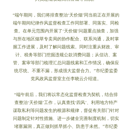
“端午期间，我们将排查整治‘天价烟’同当前正在开展的
端午期间纪律作风监督检查工作同部署、同落实、同检
查。在单元范围内开展了‘天价烟’问题重点抽查，加强
与所在地区烟草专卖局的协作配合、联系沟通，及时掌
握工作进展，及时了解问题线索。同时注重从财政、审
计、税务等部门挖掘违规公款消费问题；从信访、案
管、案审等部门梳理汇总问题线索和工作情况，确保应
统尽统、不重不漏，形成强大监督合力。”市纪委监委
党风政风监督室主任李晓云介绍道。
“端午前后，我们将以常态化监督检查为契机，结合排
查整治‘天价烟’工作，认真查找‘四风’、利用地方特产
谋取私利等问题发生的根源和规律，督促有关部门针对
问题制定针对性措施、进一步健全完善制度机制，切实
堵塞漏洞，真正做到抓早抓小、防患于未然。”市纪委