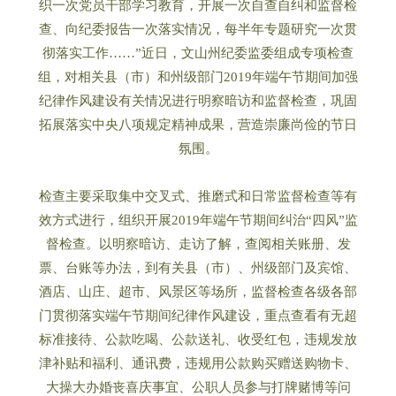
织一次党员干部学习教育，开展一次自查自纠和监督检
查、向纪委报告一次落实情况，每半年专题研究一次贯
彻落实工作……”近日，文山州纪委监委组成专项检查
组，对相关县（市）和州级部门2019年端午节期间加强
纪律作风建设有关情况进行明察暗访和监督检查，巩固
拓展落实中央八项规定精神成果，营造崇廉尚俭的节日
氛围。
检查主要采取集中交叉式、推磨式和日常监督检查等有
效方式进行，组织开展2019年端午节期间纠治“四风”监
督检查。以明察暗访、走访了解，查阅相关账册、发
票、台账等办法，到有关县（市）、州级部门及宾馆、
酒店、山庄、超市、风景区等场所，监督检查各级各部
门贯彻落实端午节期间纪律作风建设，重点查看有无超
标准接待、公款吃喝、公款送礼、收受红包，违规发放
津补贴和福利、通讯费，违规用公款购买赠送购物卡、
大操大办婚丧喜庆事宜、公职人员参与打牌赌博等问