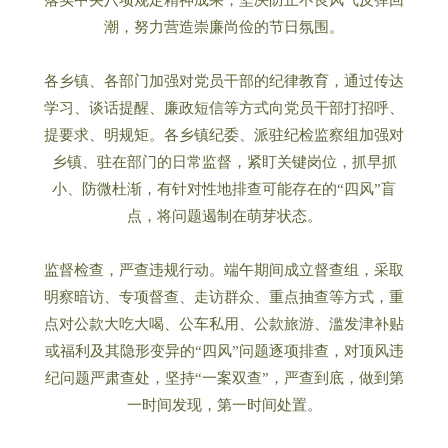
落实中央八项规定精神成果，坚决防止不良风气反弹回
潮，努力营造崇廉尚俭的节日氛围。
各乡镇、各部门加强对党员干部的纪律教育，通过传达
学习、谈话提醒、廉政短信等方式向党员干部打招呼、
提要求、明规矩。各乡镇纪委、派驻纪检监察组加强对
乡镇、驻在部门的日常监督，紧盯关键岗位，抓早抓
小、防微杜渐，有针对性地排查可能存在的“四风”盲
点，将问题遏制在萌芽状态。
监督检查，严查违规行动。端午期间成立督查组，采取
明察暗访、专项督查、走访群众、重点抽查等方式，重
点对公款大吃大喝、公车私用、公款旅游、滥发津补贴
或福利及其隐形变异的“四风”问题逐项排查，对顶风违
纪问题严肃查处，坚持“一案双查”，严查到底，做到第
一时间发现，第一时间处置。