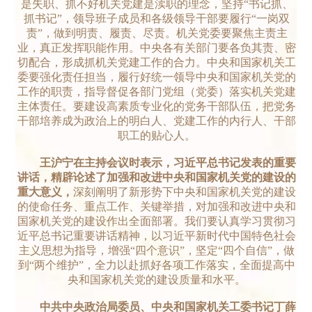
是失职、抓不好机关党建是渎职的理念，坚持“书记抓、
抓书记”，领导班子成员和各级领导干部要履行“一岗双
责”，做到明责、履责、尽责。机关党委要聚焦主责主
业，真正发挥职能作用。中央各有关部门要各负其责、密
切配合，形成抓机关党建工作的合力。中央和国家机关工
委要强化责任担当，履行好统一领导中央和国家机关党的
工作的职责，指导督促各部门党组（党委）落实机关党建
主体责任。要建设高素质专业化的党务干部队伍，把党务
干部培养成为政治上的明白人、党建工作的内行人、干部
职工的贴心人。
王沪宁在主持会议时表示，习近平总书记发表的重要
讲话，精辟论述了加强和改进中央和国家机关党的建设的
重大意义，
深刻阐明了新形势下中央和国家机关党的建设
的使命任务、重点工作、关键举措，对加强和改进中央和
国家机关党的建设作出全面部署。我们要认真学习贯彻习
近平总书记重要讲话精神，以习近平新时代中国特色社会
主义思想为指导，增强“四个意识”，坚定“四个自信”，做
到“两个维护”，全力以赴抓好各项工作落实，全面提高中
央和国家机关党的建设质量和水平。
中共中央政治局委员、中央和国家机关工委书记丁薛