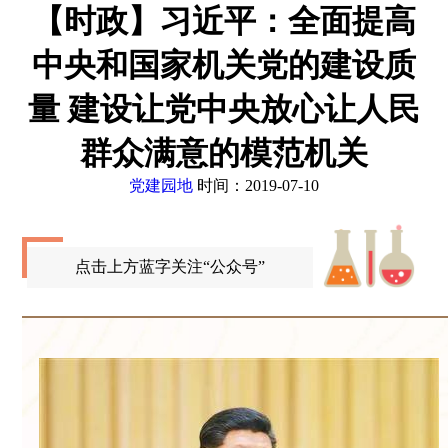
【时政】习近平：全面提高
中央和国家机关党的建设质
量 建设让党中央放心让人民
群众满意的模范机关
党建园地
时间：2019-07-10
点击上方蓝字关注“公众号”