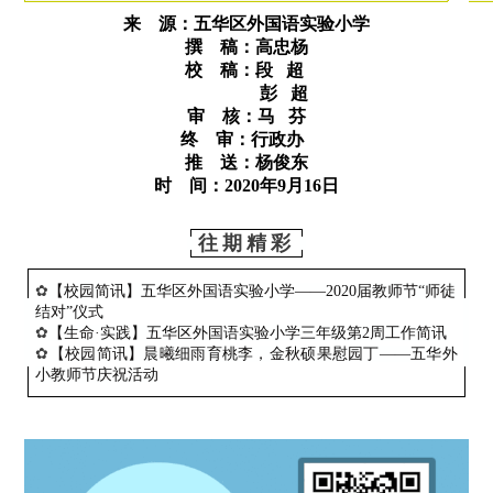
来 源：五华区外国语实验小学
撰 稿：
高忠杨
校 稿：段 超
彭 超
审 核：马 芬
终 审：行政办
推 送：杨俊东
时 间：2020年9月16日
往期精彩
✿
【校园简讯】五华区外国语实验小学——2020届教师节“师徒
结对”仪式
✿
【生命·实践】五华区外国语实验小学三年级第2周工作简讯
✿
【校园简讯】晨曦细雨育桃李，金秋硕果慰园丁——五华外
小教师节庆祝活动