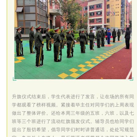
升旗仪式结束后，学生代表进行了发言，让在场的所有同
学都观看了榜样视频。紧接着毕主任对同学们的上周表现
做出了整体评价。还给本周三年级的五班，六班，以及七
班等三个班进行了流动红旗颁发仪式。辅导员也给同学们
提出了殷切希望，倡导同学们时时讲普通话，处处写规范