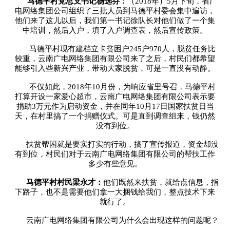
马德平村党总支书记杨选芬：
（2018年）5月下旬，省广
电网络集团公司组织了三批人员到马德平村委会集中遍访，
他们来了这儿以后，我们第一书记徐队长对他们做了一个集
中培训，然后入户，填了入户调查表，然后宣传政策。
马德平村现有建档立卡贫困户245户970人，脱贫任务比
较重，云南广电网络集团有限公司来了之后，村民们都希望
能够引入些新兴产业，带动大家脱贫，可是一直没有动静。
不仅如此，2018年10月份，为响应省里号召，马德平村
打算开设一家爱心超市，云南广电网络集团有限公司表示要
捐助3万元作为启动资金，并在同年10月17日国家扶贫日当
天，在村里搞了一个捐赠仪式。可是直到调查组来，钱仍然
没有到位。
扶贫帮困就是要实打实的行动，搞了宣传报道，资金却没
有到位，村民们对于云南广电网络集团有限公司的帮扶工作
多少有些意见。
马德平村村民梁永才：
他们既然来扶贫，就给点信息，指
下路子，也不是需要他们拿一大捆钱给我们，整点技术下来
就行了。
云南广电网络集团有限公司为什么会出现这样的问题呢？