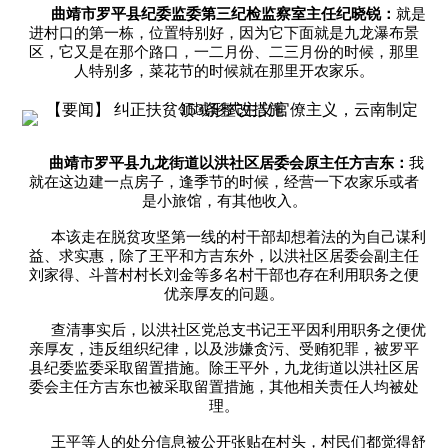
曲靖市罗平县纪委监委第三纪检监察室主任纪晓锐：
就是
进村口的第一栋，位置特别好，因为它下面就是九龙瀑布景
区，它又是在那个路口，一二月份、二三月份的时候，那里
人特别多，菜花节的时候就在那里开农家乐。
曲靖市罗平县九龙街道以洪社区居委会原主任方吉东：
我
就在这边建一点房子，逢季节的时候，经营一下农家乐或者
是小旅馆，有其他收入。
本该走在脱贫攻坚第一线的村干部却想着法的为自己谋利
益、求实惠，除了王平和方吉东外，以洪社区居委会副主任
刘家得、斗普村村长刘金等多名村干部也存在利用职务之便
优亲厚友的问题。
查清事实后，以洪社区党总支书记王平因利用职务之便优
亲厚友，违反组织纪律，以及涉嫌贪污、受贿犯罪，被罗平
县纪委监委采取留置措施。除王平外，九龙街道以洪社区居
委会主任方吉东也被采取留置措施，其他相关责任人均被处
理。
王平等人的处分信息被公开张贴在村头，村民们都觉得舒