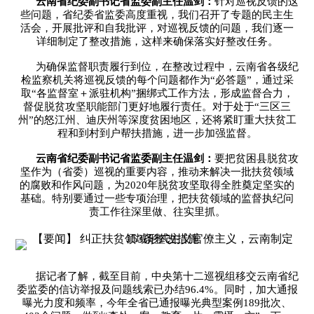
云南省纪委副书记省监委副主任温剑：
针对巡视反馈的这
些问题，省纪委省监委高度重视，我们召开了专题的民主生
活会，开展批评和自我批评，对巡视反馈的问题，我们逐一
详细制定了整改措施，这样来确保落实好整改任务。
为确保监督职责履行到位，在整改过程中，云南省各级纪
检监察机关将巡视反馈的每个问题都作为“必答题”，通过采
取“各监督室＋派驻机构”捆绑式工作方法，形成监督合力，
督促脱贫攻坚职能部门更好地履行责任。对于处于“三区三
州”的怒江州、迪庆州等深度贫困地区，还将紧盯重大扶贫工
程和到村到户帮扶措施，进一步加强监督。
云南省纪委副书记省监委副主任温剑：
要把贫困县脱贫攻
坚作为（省委）巡视的重要内容，推动来解决一批扶贫领域
的腐败和作风问题，为2020年脱贫攻坚取得全胜奠定坚实的
基础。特别要通过一些专项治理，把扶贫领域的监督执纪问
责工作往深里做、往实里抓。
据记者了解，截至目前，中央第十二巡视组移交云南省纪
委监委的信访举报及问题线索已办结96.4%。同时，加大通报
曝光力度和频率，今年全省已通报曝光典型案例189批次、