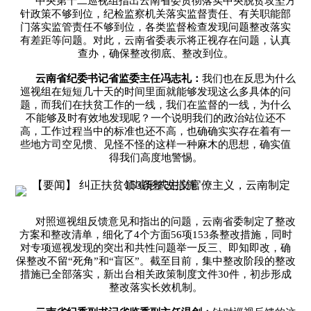
中央第十二巡视组指出云南省委贯彻落实中央脱贫攻坚方
针政策不够到位，纪检监察机关落实监督责任、有关职能部
门落实监管责任不够到位，各类监督检查发现问题整改落实
有差距等问题。对此，云南省委表示将正视存在问题，认真
查办，确保整改彻底、整改到位。
云南省纪委书记省监委主任冯志礼：
我们也在反思为什么
巡视组在短短几十天的时间里面就能够发现这么多具体的问
题，而我们在扶贫工作的一线，我们在监督的一线，为什么
不能够及时有效地发现呢？一个说明我们的政治站位还不
高，工作过程当中的标准也还不高，也确确实实存在着有一
些地方司空见惯、见怪不怪的这样一种麻木的思想，确实值
得我们高度地警惕。
对照巡视组反馈意见和指出的问题，云南省委制定了整改
方案和整改清单，细化了4个方面56项153条整改措施，同时
对专项巡视发现的突出和共性问题举一反三、即知即改，确
保整改不留“死角”和“盲区”。截至目前，集中整改阶段的整改
措施已全部落实，新出台相关政策制度文件30件，初步形成
整改落实长效机制。