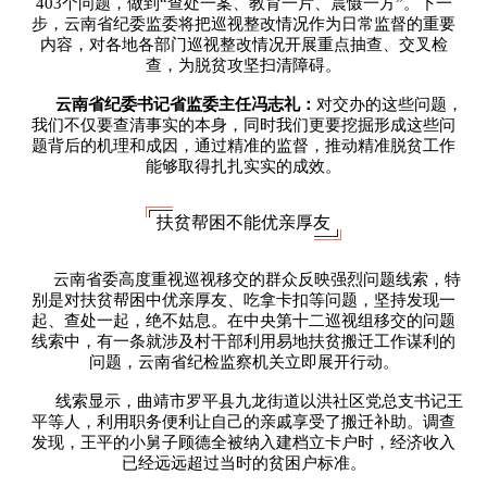
403个问题，做到“查处一案、教育一片、震慑一方”。下一
步，云南省纪委监委将把巡视整改情况作为日常监督的重要
内容，对各地各部门巡视整改情况开展重点抽查、交叉检
查，为脱贫攻坚扫清障碍。
云南省纪委书记省监委主任冯志礼：
对交办的这些问题，
我们不仅要查清事实的本身，同时我们更要挖掘形成这些问
题背后的机理和成因，通过精准的监督，推动精准脱贫工作
能够取得扎扎实实的成效。
扶贫帮困不能优亲厚友
云南省委高度重视巡视移交的群众反映强烈问题线索，特
别是对扶贫帮困中优亲厚友、吃拿卡扣等问题，坚持发现一
起、查处一起，绝不姑息。在中央第十二巡视组移交的问题
线索中，有一条就涉及村干部利用易地扶贫搬迁工作谋利的
问题，云南省纪检监察机关立即展开行动。
线索显示，曲靖市罗平县九龙街道以洪社区党总支书记王
平等人，利用职务便利让自己的亲戚享受了搬迁补助。调查
发现，王平的小舅子顾德全被纳入建档立卡户时，经济收入
已经远远超过当时的贫困户标准。