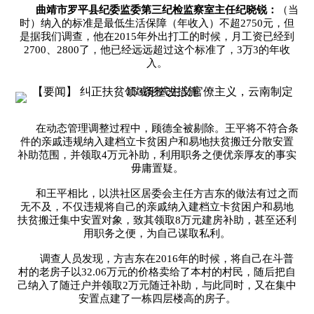
曲靖市罗平县纪委监委第三纪检监察室主任纪晓锐：
（当
时）纳入的标准是最低生活保障（年收入）不超2750元，但
是据我们调查，他在2015年外出打工的时候，月工资已经到
2700、2800了，他已经远远超过这个标准了，3万3的年收
入。
在动态管理调整过程中，顾德全被剔除。王平将不符合条
件的亲戚违规纳入建档立卡贫困户和易地扶贫搬迁分散安置
补助范围，并领取4万元补助，利用职务之便优亲厚友的事实
毋庸置疑。
和王平相比，以洪社区居委会主任方吉东的做法有过之而
无不及，不仅违规将自己的亲戚纳入建档立卡贫困户和易地
扶贫搬迁集中安置对象，致其领取8万元建房补助，甚至还利
用职务之便，为自己谋取私利。
调查人员发现，方吉东在2016年的时候，将自己在斗普
村的老房子以32.06万元的价格卖给了本村的村民，随后把自
己纳入了随迁户并领取2万元随迁补助，与此同时，又在集中
安置点建了一栋四层楼高的房子。