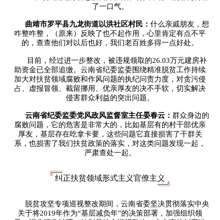
了一口气。
曲靖市罗平县九龙街道以洪社区村民：
什么亲戚朋友，想
咋整咋整，（原来）反映了也不起作用，心里肯定有点不平
的，查查他们对以后也好，我们老百姓多得一点好处。
目前，经过进一步整改，被违规领取的26.03万元建房补
助资金已全部追缴。云南省纪委监委围绕精准脱贫工作持续
加大对扶贫领域腐败和作风问题的执纪问责力度，对贪污侵
占、虚报冒领、截留挪用、优亲厚友的决不手软，切实解决
侵害群众利益的突出问题。
云南省纪委监委党风政风监督室主任晏春云：
群众身边的
腐败问题，它的危害是非常大的，比如基层有的村干部优亲
厚友，基层存在吃拿卡要，这些问题它直接损害了干群关
系，也损害了我们扶贫政策的落实，对这类问题发现一起，
严肃查处一起。
纠正扶贫领域形式主义官僚主义
脱贫攻坚专项巡视整改期间，云南省委坚决贯彻落实中央
关于将2019年作为“基层减负年”的决策部署，加强组织领