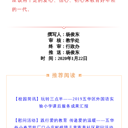
应该用十足的爱心、信心、初心来教育好年轻
的一代。
撰写人：
杨俊东
审 核：教学处
终 审：行政办
推 送：杨俊东
时 间：2020年1月22日
推荐阅读
【校园简讯】玩转三点半——2019五华区外国语实
验小学课后服务成果汇报
【慰问活动】践行爱的教育 传递爱的温暖——五华
外小春节前厂口小庄村残障儿童寄养社区慰问活动