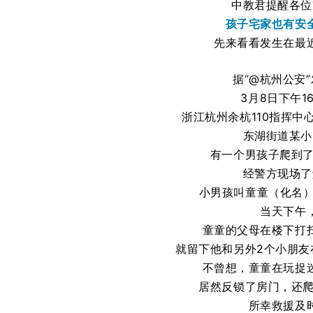
中教君提醒各位
孩子宅家也有安
先来看看发生在最
据“@杭州公安
3月8日下午1
浙江杭州余杭110指挥中
东湖街道某小
有一个男孩子爬到了
经警方现场了
小男孩叫童童（化名）
当天下午
童童的父母在楼下打
就留下他和另外2个小朋友
不曾想，童童在玩捉
居然反锁了房门，还爬
所幸救援及