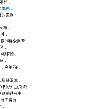
家长，
全隐患，
近的案例！
”发布，
6时，
心接到群众报警：
区，
4楼阳台。
解，
，今年7岁。
，
扫店铺卫生，
在四楼玩捉迷藏，
迷藏的过程中
出了窗台……
时，