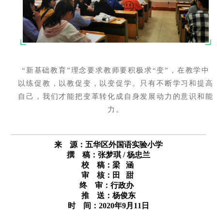
“新基础教育”理念要求教师要积极求“变”，在教学中
以练促教，以教促变，以变促学。只有不断学习和提高
自己，我们才能把变革转化成自身发展动力的意识和能
力。
来 源：五华区外国语实验小学
撰 稿：张梦琪 / 杨忠兰
校 稿：梁 涵
审 核：田 甜
终 审：行政办
推 送：杨俊东
时 间：2020年9月11日