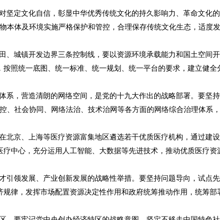
坚定文化自信，彰显中华优秀传统文化的持久影响力、革命文化的
物本体及环境实施严格保护和管控，合理保存传统文化生态，适度
、城镇开发边界三条控制线，要以资源环境承载能力和国土空间开
，按照统一底图、统一标准、统一规划、统一平台的要求，建立健全
系，营造清朗的网络空间，是党的十九大作出的战略部署。要坚持
控、社会协同、网络法治、技术治网等各方面的网络综合治理体系
北京、上海等医疗资源富集地区遴选若干优质医疗机构，通过建设
医疗中心，充分运用人工智能、大数据等先进技术，推动优质医疗资
引领发展、产业创新发展的战略性举措。要坚持问题导向，试点先
济规律，发挥市场配置资源决定性作用和政府统筹推动作用，统筹部
，要牢记党中央创办经济特区的战略意图，坚定不移走中国特色社