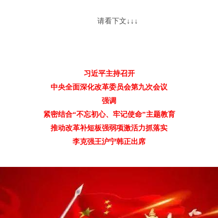
请看下文↓↓↓
习近平主持召开
中央全面深化改革委员会第九次会议
强调
紧密结合“不忘初心、牢记使命”主题教育
推动改革补短板强弱项激活力抓落实
李克强王沪宁韩正出席